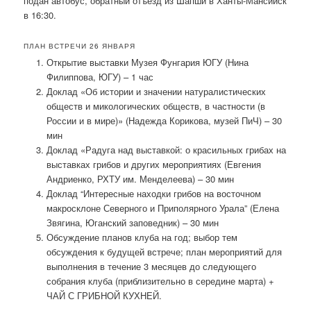
подан автобус, обратный отъезд из Шапши в Ханты-Мансийск
в 16:30.
ПЛАН ВСТРЕЧИ 26 ЯНВАРЯ
Открытие выставки Музея Фунгария ЮГУ (Нина
Филиппова, ЮГУ) – 1 час
Доклад «Об истории и значении натуралистических
обществ и микологических обществ, в частности (в
России и в мире)» (Надежда Корикова, музей ПиЧ) – 30
мин
Доклад «Радуга над выставкой: о красильных грибах на
выставках грибов и других мероприятиях (Евгения
Андриенко, РХТУ им. Менделеева) – 30 мин
Доклад “Интересные находки грибов на восточном
макросклоне Северного и Приполярного Урала” (Елена
Звягина, Юганский заповедник) – 30 мин
Обсуждение планов клуба на год; выбор тем
обсуждения к будущей встрече; план мероприятий для
выполнения в течение 3 месяцев до следующего
собрания клуба (приблизительно в середине марта) +
ЧАЙ С ГРИБНОЙ КУХНЕЙ.