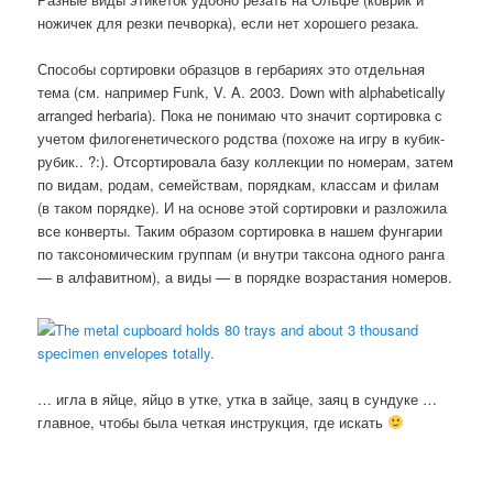
ножичек для резки печворка), если нет хорошего резака.
Способы сортировки образцов в гербариях это отдельная
тема (см. например Funk, V. A. 2003. Down with alphabetically
arranged herbaria). Пока не понимаю что значит сортировка с
учетом филогенетического родства (похоже на игру в кубик-
рубик.. ?:). Отсортировала базу коллекции по номерам, затем
по видам, родам, семействам, порядкам, классам и филам
(в таком порядке). И на основе этой сортировки и разложила
все конверты. Таким образом сортировка в нашем фунгарии
по таксономическим группам (и внутри таксона одного ранга
— в алфавитном), а виды — в порядке возрастания номеров.
… игла в яйце, яйцо в утке, утка в зайце, заяц в сундуке …
главное, чтобы была четкая инструкция, где искать