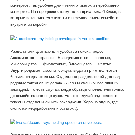
конвертов, так удобнее для чтения этикеток и перебирания
конвертов. На переднюю стенку лотка приклеила бейджи, в
которые вставляются этикетки с перечислением семейств
внутри этой коробки.
Разделители цветные для удобства поиска: родов
Аскомицетов — красные, Базидиомицетов — зеленые,
Миксомицетов — фиолетовые, Зигомицетов — желтые.
Внурти-родовые таксоны (секции, виды и пр.) отделяются
белыми разделителями. Отдельных разделителей для над-
родовых таксонов не делаю (было бы очень много лишних
закладок). Но есть случаи, когда образцы определены только
до семейства или еще хуже. На этот случай над-родовые
таксоны отделены синими закладками. Хорошо видно, где
скопился недоработанный остаток :).
Разные виды этикеток удобно резать на Ольфе (коврик и