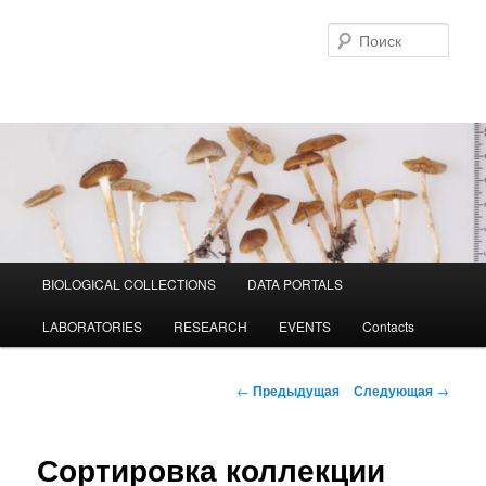
Перейти
к
Поис
основному
содержимому
Главное
BIOLOGICAL COLLECTIONS
DATA PORTALS
меню
LABORATORIES
RESEARCH
EVENTS
Contacts
Навигация
←
Предыдущая
Следующая
→
по
записям
Сортировка коллекции