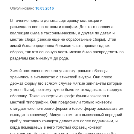
Опубликовано
10.03.2016
В течение недели делала сортировку коллекции и
размещала все по лоткам и шкафам. До этого половина
коллекции была в таксономическом, а другая по датам и
местам сбора (свежие еще не обработанные сборы). Этой
зимой была определена большая часть прошлогодних
сборов, так что основную часть можно было распределить по
разделам как минимум до рода.
Зимой постепенно меняла упаковку: раньше образцы
хранились в зип-пакетах с этикеткой внутри. Они плохо
держат форму (во всяком случае мягкие зип-пакеты которые
у меня были), поэтому нужно было их вкладывать в твердую
оболочку. Такие конверты из крафт-бумаги заказала в
местной типографии. Они предложили только конверты
стандартного почтового формата (свою форму заказывать им
выходит в копеечку). Минус в том, что вырезанный передний
край у почтового конверта делает его более подвижным, и
когда помещаешь в него толстый образец конверт
расходится. Но пока — что есть, а в будущем хорошо бы